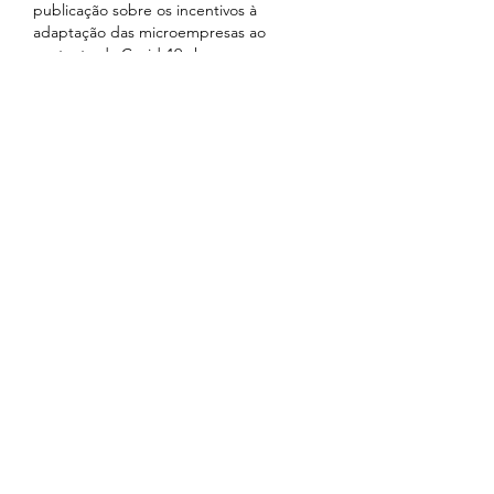
publicação sobre os incentivos à 
adaptação das microempresas ao 
contexto da Covid-19 chegou em um 
momento perfeito para mim. A forma 
como você desmistificou o tema dos 
incentivos à adaptação foi realmente 
esclarecedora. Confesso que, 
inicialmente, pensava que era algo mais 
complexo, mas sua abordagem deixou 
tudo muito mais acessível. A parte sobre 
a adaptação em si é o que mais me 
chamou a atenção. Refletindo sobre 
minhas próprias experiências, percebi 
que muitas vezes subestimamos…